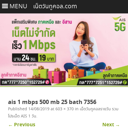
MENU
เน็ตวันทูคอล.com
Skip
to
ais 1 mbps 500 mb 25 bath 7356
content
Published
14/08/2019
at
603 × 370
in
เน็ตวันทูคอลรายวัน รวม
โปรเน็ต AIS 1 วัน
.
← Previous
Next →