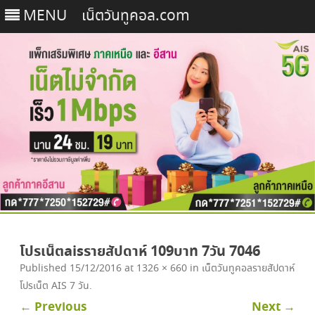
MENU
เน็ตวันทูคอล.com
Skip
to
โปรเน็ตaisรายสัปดาห์ 109บาท 7วัน 7046
content
Published
15/12/2016
at
1326 × 660
in
เน็ตวันทูคอลรายสัปดาห์
โปรเน็ต AIS 7 วัน
.
← Previous
Next →