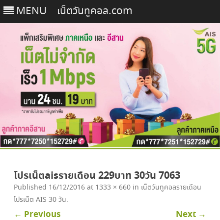
MENU
เน็ตวันทูคอล.com
Skip
to
โปรเน็ตaisรายเดือน 229บาท 30วัน 7063
content
Published
16/12/2016
at
1333 × 660
in
เน็ตวันทูคอลรายเดือน
โปรเน็ต AIS 30 วัน
.
← Previous
Next →