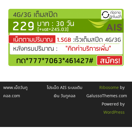
www.เน็ตวันทู
โปรเน็ต AIS ระบบเติม
Ribosome
by
คอล.com
เงิน วันทูคอล
GalussoThemes.com
Powered by
WordPress