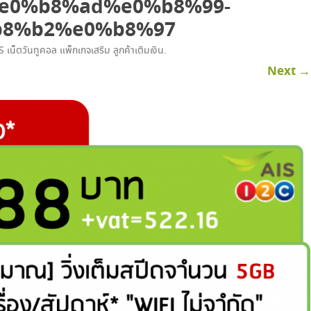
e0%b8%ad%e0%b8%99-
b8%b2%e0%b8%97
S เน็ตวันทูคอล แพ็กเกจเสริม ลูกค้าเติมเงิน
.
Next →