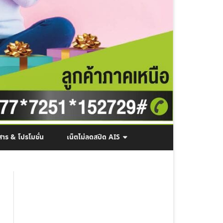
สาร & โปรโมชั่น
เน็ตไม่ลดสปีด AIS
โปรเน็ต AIS 15 วัน
โปรเน็ตรายเดือน 30 วัน
โปรเน็ต AIS NON-STOP
เน็ตAIS+โทรทุกเครือข่าย