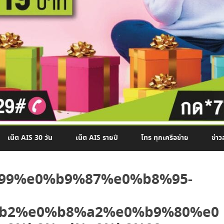
Skip
เน็ต AIS 30 วัน
เน็ต AIS รายปี
โทร ทุกเครือข่าย
ข่าว
to
content
99%e0%b9%87%e0%b8%95-
b2%e0%b8%a2%e0%b9%80%e0