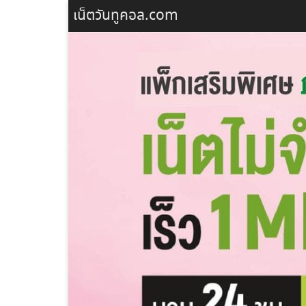
เน็ตวันทูคอล.com