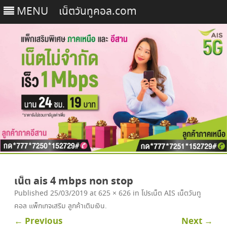
MENU
เน็ตวันทูคอล.com
Skip
to
เน็ต ais 4 mbps non stop
content
Published
25/03/2019
at
625 × 626
in
โปรเน็ต AIS เน็ตวันทู
คอล แพ็กเกจเสริม ลูกค้าเติมเงิน
.
← Previous
Next →