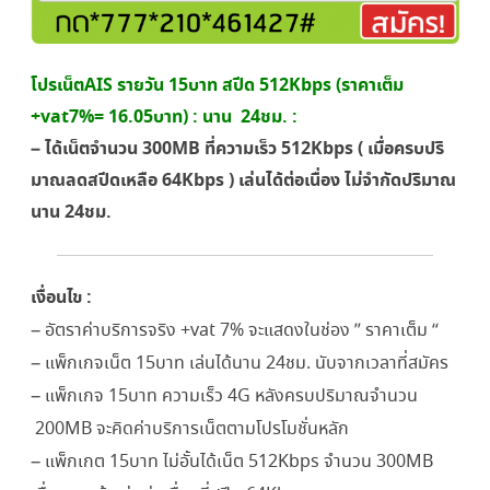
โปรเน็ตAIS รายวัน 15
บาท สปีด 512Kbps (ราคาเต็ม
+vat7%= 16.05บาท) : นาน 24ชม. :
– ได้เน็ตจำนวน 300MB ที่ความเร็ว 512Kbps ( เมื่อครบปริ
มาณลดสปีดเหลือ 64Kbps ) เล่นได้ต่อเนื่อง ไม่จำกัดปริมาณ
นาน 24ชม.
เงื่อนไข :
– อัตราค่าบริการจริง +vat 7% จะแสดงในช่อง ” ราคาเต็ม “
– แพ็กเกจเน็ต 15บาท เล่นได้นาน 24ชม. นับจากเวลาที่สมัคร
– แพ็กเกจ 15บาท ความเร็ว 4G หลังครบปริมาณจำนวน
200MB จะคิดค่าบริการเน็ตตามโปรโมชั่นหลัก
– แพ็กเกต 15บาท ไม่อั้นได้เน็ต 512Kbps จำนวน 300MB