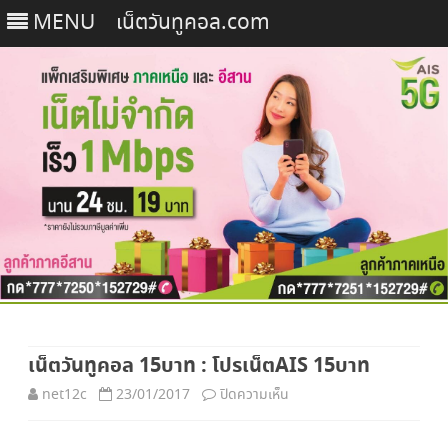
MENU
เน็ตวันทูคอล.com
Skip
to
เน็ตวันทูคอล 15บาท : โปรเน็ตAIS 15บาท
content
บน
net12c
23/01/2017
ปิดความเห็น
เน็ต