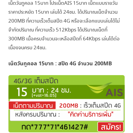
เน็ตวันทูคอล 15บาท โปรเน็ตAIS 15บาท เน็ตแบบรายวัน
วัน
ราคาประหยัด 15บาท เล่นได้ 24ชม. ได้ปริมาณเน็ตจำนวน
ทู
200MB ที่ความเร็วเต็มสปีด 4G หรือจะเลือกแบบเล่นได้ไม่
คอล
จำกัดปริมาณ ที่ความเร็ว 512Kbps ได้ปริมาณเน็ตที่
15บาท
300MB เมื่อครบจำนวนจะเหลือสปีดที่ 64Kbps เล่นได้ต่อ
:
เนื่องจนครบ 24ชม.
โปร
เน็ตวันทูคอล 15บาท : สปีด 4G จำนวน 200MB
เน็ตAIS
15บาท