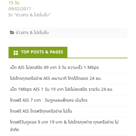
15 วัน
r
o
(
k
09/02/2017
O
(
In "ข่าวสาร & โปรโมชั่น"
p
O
e
p
n
e
s
n
i
s
ข่าวสาร & โปรโมชั่น
n
i
n
n
e
n
w
e
w
w
TOP POSTS & PAGES
i
w
n
i
d
n
o
d
เน็ต AIS ไม่ลดสปีด 49 บาท 3 วัน ความเร็ว 1 Mbps
w
o
)
w
โปรโทรทุกเครือข่าย AIS เหมานาที โทรได้ตลอด 24 ชม.
)
เน็ต 1Mbps AIS 1 วัน 19 บาท โปรไม่ลดสปีด รายวัน 24 ชม.
โทรฟรี AIS 7 บาท : วันทูคอลแพ็กเกจ เน้นโทร
โทรฟรี AIS โทรฟรีทุกเครือข่าย ไม่อั้น
โทรฟรีวันทูคอล 9 บาท 19 บาท & โปรโทรทุกค่าย ทุกเครือข่าย ไม่
จำกัด