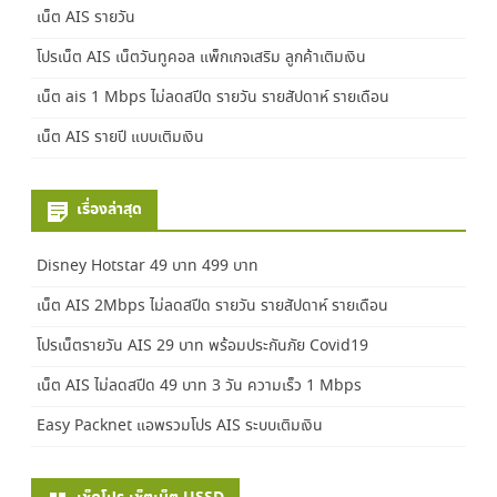
เน็ต AIS รายวัน
โปรเน็ต AIS เน็ตวันทูคอล แพ็กเกจเสริม ลูกค้าเติมเงิน
เน็ต ais 1 Mbps ไม่ลดสปีด รายวัน รายสัปดาห์ รายเดือน
เน็ต AIS รายปี แบบเติมเงิน
เรื่องล่าสุด
Disney Hotstar 49 บาท 499 บาท
เน็ต AIS 2Mbps ไม่ลดสปีด รายวัน รายสัปดาห์ รายเดือน
โปรเน็ตรายวัน AIS 29 บาท พร้อมประกันภัย Covid19
เน็ต AIS ไม่ลดสปีด 49 บาท 3 วัน ความเร็ว 1 Mbps
Easy Packnet แอพรวมโปร AIS ระบบเติมเงิน