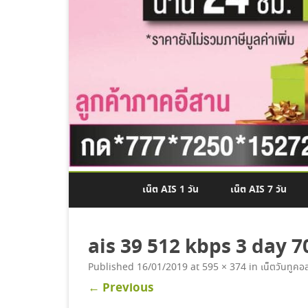
เน็ต AIS 1 วัน
เน็ต AIS 7 วัน
ais 39 512 kbps 3 day 7
Published
16/01/2019
at
595 × 374
in
เน็ตวันทูคอ
← Previous