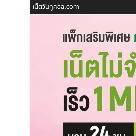
เน็ตวันทูคอล.com