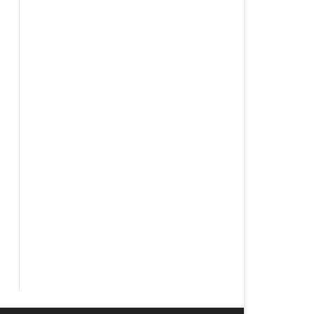
เน็ตAIS+โทรฟรีAIS
โปรโทรทุกค่าย
โทรฟรี12CALL
โปรเน้นโซเชียล
AIS WIFI
โทรฟรี AIS โทรฟรีทุกเครือข่าย ไม่อั้น