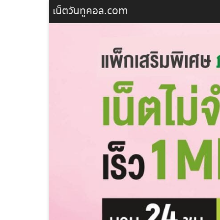
เน็ตวันทูคอล.com