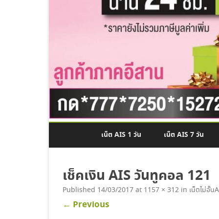
เน็ต AIS 1 วัน
เน็ต AIS 7 วัน
เช็คเงิน AIS วันทูคอล 121
Published
14/03/2017
at
1157 × 312
in
เน็ตไม่อั้
← Previous