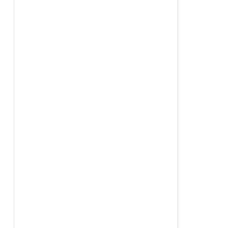
เน็ตAIS+โทรฟรีAIS
โปรโทรทุกค่าย
โทรฟรี12CALL
โปรเน้นโซเชียล
AIS WIFI
โทรฟรี AIS โทรฟรีทุกเครือข่าย ไม่อั้น