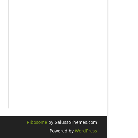
Ribosome
by GalussoThemes.com
Powered by
WordPress