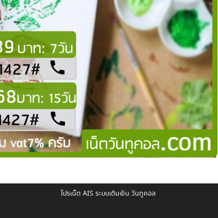
โปรเน็ต AIS ระบบเติมเงิน วันทูคอล