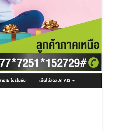
สาร & โปรโมชั่น
เน็ตไม่ลดสปีด AIS
โปรเน็ต AIS 15 วัน
โปรเน็ตรายเดือน 30 วัน
โปรเน็ต AIS NON-STOP
เน็ตAIS+โทรทุกเครือข่าย