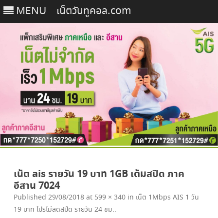
MENU
เน็ตวันทูคอล.com
Skip
to
เน็ต ais รายวัน 19 บาท 1GB เต็มสปีด ภาค
content
อีสาน 7024
Published
29/08/2018
at
599 × 340
in
เน็ต 1Mbps AIS 1 วัน
19 บาท โปรไม่ลดสปีด รายวัน 24 ชม.
.