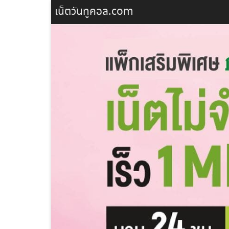
เน็ตวันทูคอล.com