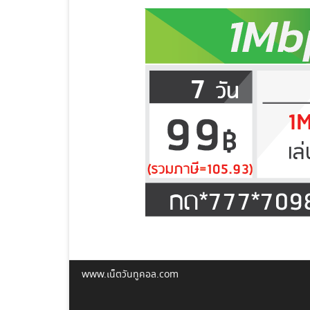
www.เน็ตวันทูคอล.com