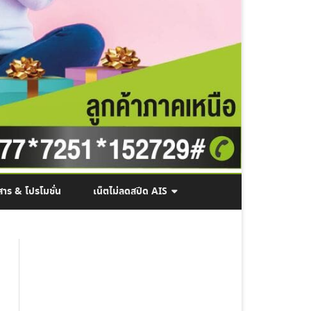
สาร & โปรโมชั่น
เน็ตไม่ลดสปีด AIS
โปรเน็ต AIS 15 วัน
โปรเน็ตรายเดือน 30 วัน
โปรเน็ต AIS NON-STOP
เน็ตAIS+โทรทุกเครือข่าย