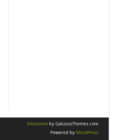
เน็ตAIS+โทรฟรีAIS
โปรโทรทุกค่าย
โทรฟรี12CALL
โปรเน้นโซเชียล
AIS WIFI
โทรฟรี AIS โทรฟรีทุกเครือข่าย ไม่อั้น
Ribosome
by GalussoThemes.com
Powered by
WordPress