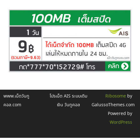
www.เน็ตวันทู
โปรเน็ต AIS ระบบเติม
Ribosome
by
คอล.com
เงิน วันทูคอล
GalussoThemes.com
Powered by
WordPress