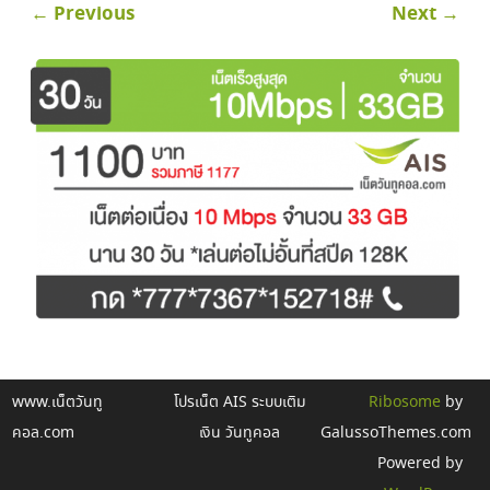
← Previous
Next →
www.เน็ตวันทู
โปรเน็ต AIS ระบบเติม
Ribosome
by
คอล.com
เงิน วันทูคอล
GalussoThemes.com
Powered by