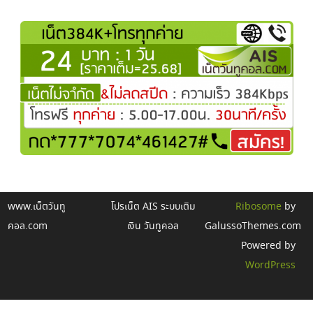
www.เน็ตวันทู
โปรเน็ต AIS ระบบเติม
Ribosome
by
คอล.com
เงิน วันทูคอล
GalussoThemes.com
Powered by
WordPress