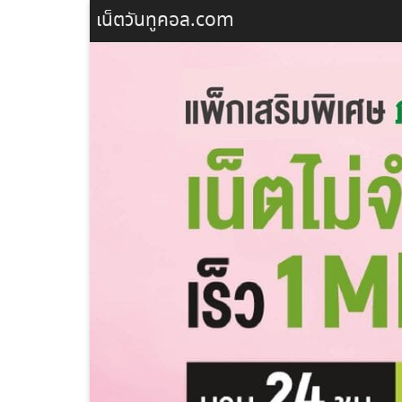
เน็ตวันทูคอล.com