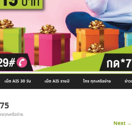
Skip
เน็ต AIS 30 วัน
เน็ต AIS รายปี
โทร ทุกเครือข่าย
ข่าว
to
content
075
รทุกเครือข่าย
.
Next →