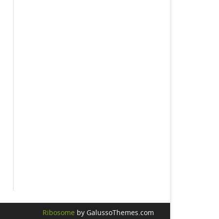
เน็ตAIS+โทรฟรีAIS
โปรโทรทุกค่าย
โทรฟรี12CALL
โปรเน้นโซเชียล
AIS WIFI
โทรฟรี AIS โทรฟรีทุกเครือข่าย ไม่อั้น
Ribosome
by GalussoThemes.com