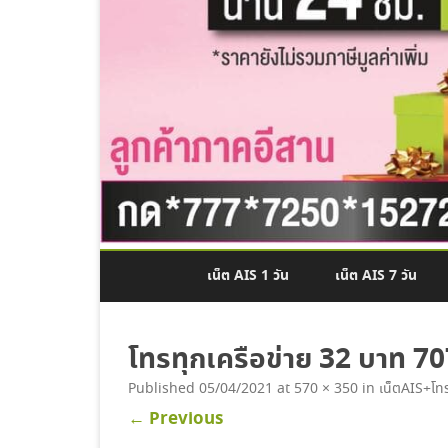
เน็ต AIS 1 วัน
เน็ต AIS 7 วัน
โทรทุกเครือข่าย 32 บาท 7
Published
05/04/2021
at
570 × 350
in
เน็ตAIS+โทร
← Previous