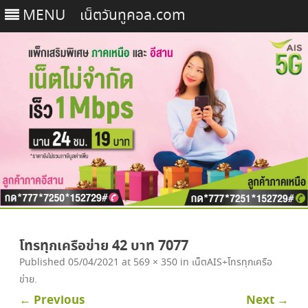
MENU
เน็ตวันทูคอล.com
Skip
to
โทรทุกเครือข่าย 42 บาท 7077
content
Published
05/04/2021
at
569 × 350
in
เน็ตAIS+โทรทุกเครือ
ข่าย
.
← Previous
Next →