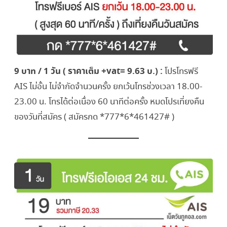
ค่าย
ทุก
เครือ
ข่าย
9 บาท / 1 วัน ( ราคาเต็ม +vat= 9.63 บ.) :
โปรโทรฟรี
ไม่
AIS ไม่อั้น ไม่จำกัดจำนวนครั้ง ยกเว้นโทรช่วงเวลา 18.00-
จำกัด
23.00 น. โทรได้ต่อเนื่อง 60 นาทีต่อครั้ง หมดโปรเที่ยงคืน
ของวันที่สมัคร ( สมัครกด *777*6*461427# )