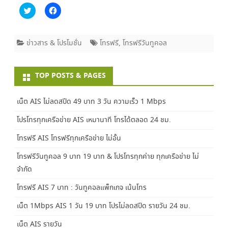
C
C
l
l
i
i
c
c
k
k
t
t
ข่าวสาร & โปรโมชั่น
โทรฟรี
,
โทรฟรีวันทูคอล
o
o
s
s
h
h
a
a
TOP POSTS & PAGES
r
r
e
e
o
o
n
n
เน็ต AIS ไม่ลดสปีด 49 บาท 3 วัน ความเร็ว 1 Mbps
T
F
w
a
i
c
โปรโทรทุกเครือข่าย AIS เหมานาที โทรได้ตลอด 24 ชม.
t
e
t
b
e
o
โทรฟรี AIS โทรฟรีทุกเครือข่าย ไม่อั้น
r
o
(
k
O
(
โทรฟรีวันทูคอล 9 บาท 19 บาท & โปรโทรทุกค่าย ทุกเครือข่าย ไม่
p
O
e
p
จำกัด
n
e
s
n
โทรฟรี AIS 7 บาท : วันทูคอลแพ็กเกจ เน้นโทร
i
s
n
i
n
n
เน็ต 1Mbps AIS 1 วัน 19 บาท โปรไม่ลดสปีด รายวัน 24 ชม.
e
n
w
e
w
w
เน็ต AIS รายวัน
i
w