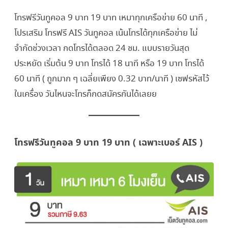
โทร
โทรฟรีวันทูคอล 9 บาท 19 บาท เหมาทุกเครือข่าย 60 นาที ,
ฟรี
โปรเสริม โทรฟรี AIS วันทูคอล เน้นโทรได้ทุกเครือข่าย ไม่
วัน
จำกัดช่วงเวลา กดโทรได้ตลอด 24 ชม. แบบรายวันสุด
ทู
ประหยัด เริ่มต้น 9 บาท โทรได้ 18 นาที หรือ 19 บาท โทรได้
คอล
60 นาที ( ถูกมาก ๆ เฉลี่ยเพียง 0.32 บาท/นาที ) เซฟรหัสไว้
9
ในเครื่อง วันไหนจะโทรก็กดสมัครกันได้เลยย
บาท
19
โทรฟรีวันทูคอล 9 บาท 19 บาท ( เฉพาะเบอร์ AIS )
บาท
&
โปร
โทร
ทุก