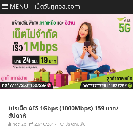
MENU
เน็ตวันทูคอล.com
Skip
to
โปรเน็ต AIS 1Gbps (1000Mbps) 159 บาท/
content
สัปดาห์
บน
net12c
23/10/2017
ปิดความเห็น