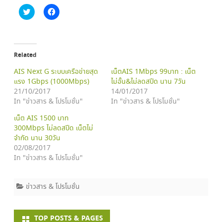
C
C
l
l
i
i
c
c
k
k
t
t
o
o
Related
s
s
h
h
a
a
AIS Next G ระบบเครือข่ายสุด
เน็ตAIS 1Mbps 99บาท : เน็ต
r
r
แรง 1Gbps (1000Mbps)
e
e
ไม่อั้น&ไม่ลดสปีด นาน 7วัน
o
o
21/10/2017
14/01/2017
n
n
T
F
In "ข่าวสาร & โปรโมชั่น"
In "ข่าวสาร & โปรโมชั่น"
w
a
i
c
เน็ต AIS 1500 บาท
t
e
t
b
300Mbps ไม่ลดสปีด เน็ตไม่
e
o
จำกัด นาน 30วัน
r
o
(
k
02/08/2017
O
(
In "ข่าวสาร & โปรโมชั่น"
p
O
e
p
n
e
s
n
i
s
ข่าวสาร & โปรโมชั่น
n
i
n
n
e
n
w
e
w
w
TOP POSTS & PAGES