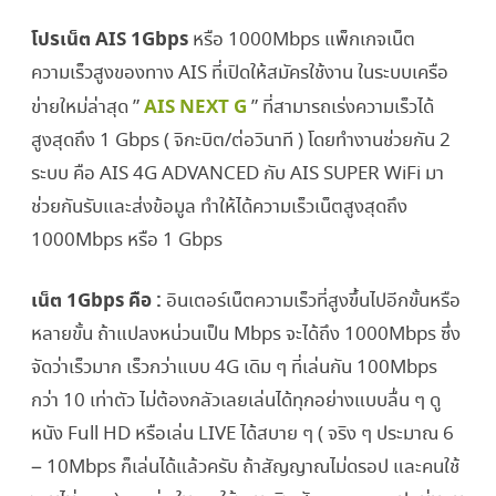
โปร
โปรเน็ต AIS 1Gbps
หรือ 1000Mbps แพ็กเกจเน็ต
เน็ต
ความเร็วสูงของทาง AIS ที่เปิดให้สมัครใช้งาน ในระบบเครือ
AIS
AIS NEXT G
ข่ายใหม่ล่าสุด ”
” ที่สามารถเร่งความเร็วได้
1Gbps
สูงสุดถึง 1 Gbps ( จิกะบิต/ต่อวินาที ) โดยทำงานช่วยกัน 2
(1000Mbps)
ระบบ คือ AIS 4G ADVANCED กับ AIS SUPER WiFi มา
159
ช่วยกันรับและส่งข้อมูล ทำให้ได้ความเร็วเน็ตสูงสุดถึง
1000Mbps หรือ 1 Gbps
บาท/
สัปดาห์
เน็ต 1Gbps คือ :
อินเตอร์เน็ตความเร็วที่สูงขึ้นไปอีกขั้นหรือ
หลายขั้น ถ้าแปลงหน่วนเป็น Mbps จะได้ถึง 1000Mbps ซึ่ง
จัดว่าเร็วมาก เร็วกว่าแบบ 4G เดิม ๆ ที่เล่นกัน 100Mbps
กว่า 10 เท่าตัว ไม่ต้องกลัวเลยเล่นได้ทุกอย่างแบบลื่น ๆ ดู
หนัง Full HD หรือเล่น LIVE ได้สบาย ๆ ( จริง ๆ ประมาณ 6
– 10Mbps ก็เล่นได้แล้วครับ ถ้าสัญญาณไม่ดรอป และคนใช้