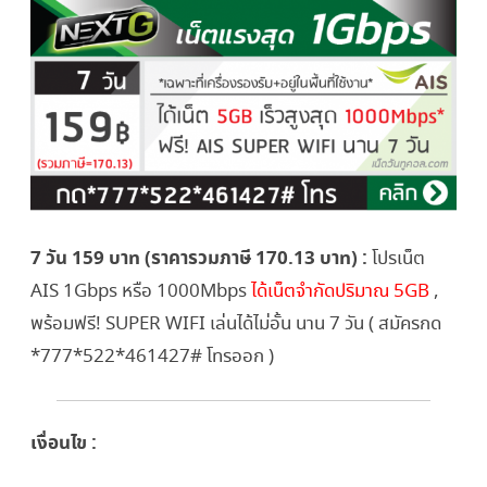
7 วัน 159 บาท (ราคารวมภาษี 170.13 บาท) :
โปรเน็ต
AIS 1Gbps หรือ 1000Mbps
ได้เน็ตจำกัดปริมาณ 5GB
,
พร้อมฟรี! SUPER WIFI เล่นได้ไม่อั้น นาน 7 วัน ( สมัครกด
*777*522*461427# โทรออก )
เงื่อนไข :