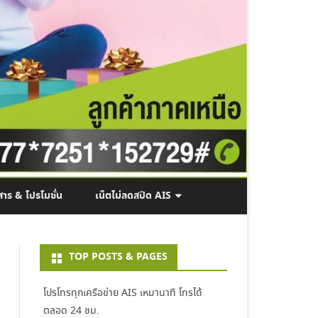
สาร & โปรโมชั่น
เน็ตไม่ลดสปีด AIS
โปรเน็ต AIS 15 วัน
TOP POSTS & PAGES
โปรเน็ตรายเดือน 30 วัน
โปรเน็ต AIS NON-STOP
โปรโทรทุกเครือข่าย AIS เหมานาที โทรได้
ตลอด 24 ชม.
เน็ตAIS+โทรทุกเครือข่าย