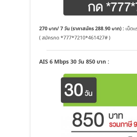
270 บาท/ 7 วัน (ราคาสมัคร 288.90 บาท) :
เน็ตแร
( สมัครกด *777*7210*461427# )
AIS 6 Mbps 30 วัน 850 บาท :