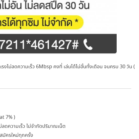
รงไม่ลดความเร็ว 6Mbsp คงที่ เล่นได้ไม่อั้นทั้งเดือน จนครบ 30 วัน (
vat 7% )
ม่ลดความเร็ว ไม่จำกัดปริมาณเน็ต
สมัครใหม่ทุกครั้ง