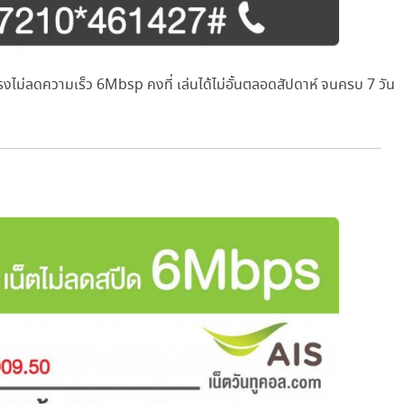
งไม่ลดความเร็ว 6Mbsp คงที่ เล่นได้ไม่อั้นตลอดสัปดาห์ จนครบ 7 วัน