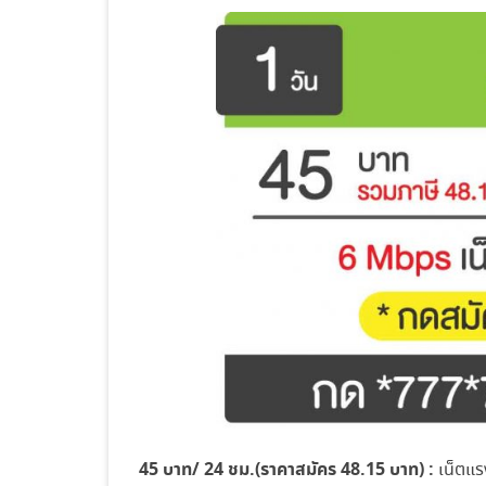
มา
แล้ว!!!
45 บาท/ 24 ชม.(ราคาสมัคร 48.15 บาท) :
เน็ตแรง