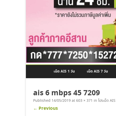
เน็ต AIS 1 วัน
เน็ต AIS 7 วัน
ais 6 mbps 45 7209
Published
14/05/2019
at
603 × 371
in
โปรเน็ต AIS
← Previous