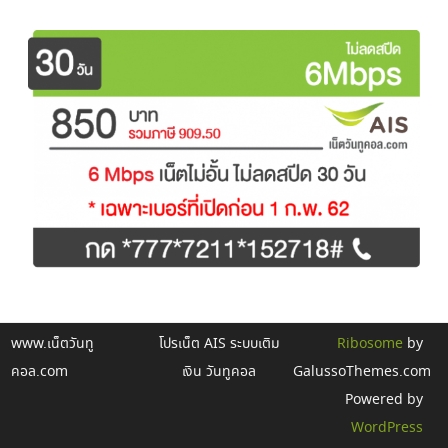
www.เน็ตวันทู
โปรเน็ต AIS ระบบเติม
Ribosome
by
คอล.com
เงิน วันทูคอล
GalussoThemes.com
Powered by
WordPress