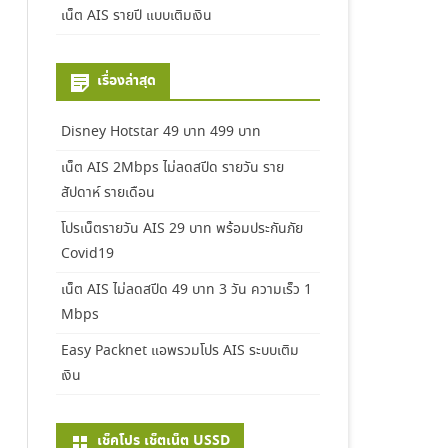
เน็ต AIS รายปี แบบเติมเงิน
เรื่องล่าสุด
Disney Hotstar 49 บาท 499 บาท
เน็ต AIS 2Mbps ไม่ลดสปีด รายวัน ราย
สัปดาห์ รายเดือน
โปรเน็ตรายวัน AIS 29 บาท พร้อมประกันภัย
Covid19
เน็ต AIS ไม่ลดสปีด 49 บาท 3 วัน ความเร็ว 1
Mbps
Easy Packnet แอพรวมโปร AIS ระบบเติม
เงิน
เช็คโปร เช็ตเน็ต USSD