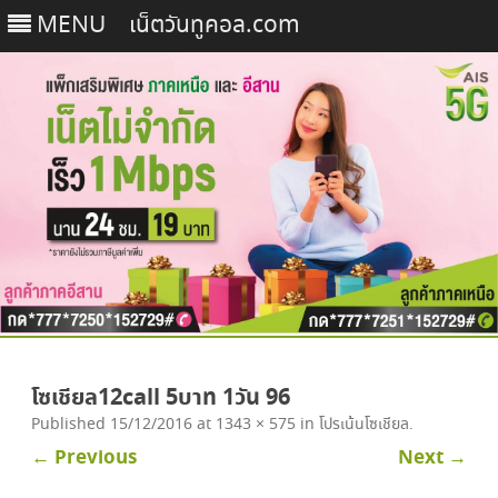
MENU
เน็ตวันทูคอล.com
Skip
to
โซเชียล12call 5บาท 1วัน 96
content
Published
15/12/2016
at
1343 × 575
in
โปรเน้นโซเชียล
.
← Previous
Next →