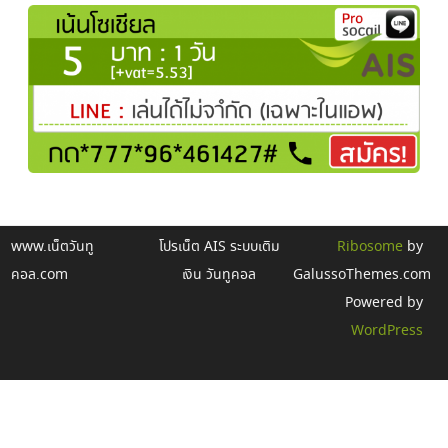
www.เน็ตวันทู
โปรเน็ต AIS ระบบเติม
Ribosome
by
คอล.com
เงิน วันทูคอล
GalussoThemes.com
Powered by
WordPress