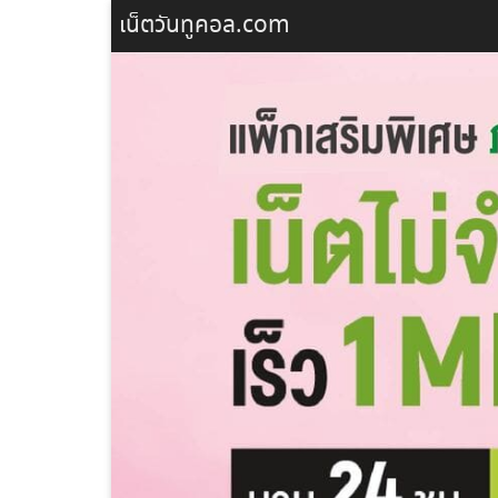
เน็ตวันทูคอล.com