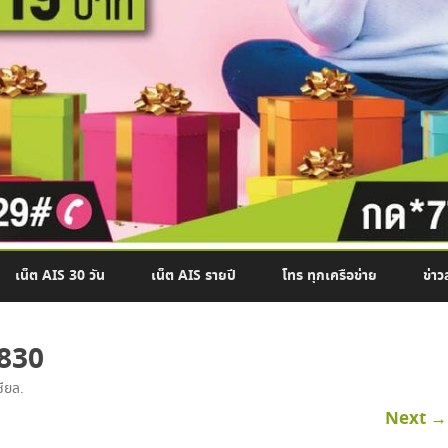
Skip
เน็ต AIS 30 วัน
เน็ต AIS รายปี
โทร ทุกเครือข่าย
ข่าว
to
content
 830
ชียล
.
Next →