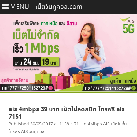
MENU
เน็ตวันทูคอล.com
Skip
to
ais 4mbps 39 บาท เน็ตไม่ลดสปีด โทรฟรี ais
content
7151
Published
30/05/2017
at
1158 × 711
in
4Mbps AIS เน็ตไม่อั้น
โทรฟรี AIS วันทูคอล
.