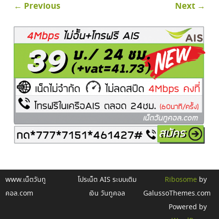
← Previous
Next →
www.เน็ตวันทู
โปรเน็ต AIS ระบบเติม
Ribosome
by
คอล.com
เงิน วันทูคอล
GalussoThemes.com
Powered by