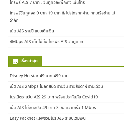
โทรฟรี AIS 7 บาท : วันทูคอลแพ็กเกจ เน้นโทร
โทรฟรีวันทูคอล 9 บาท 19 บาท & โปรโทรทุกค่าย ทุกเครือข่าย ไม่
จำกัด
เน็ต AIS รายปี แบบเติมเงิน
4Mbps AIS เน็ตไม่อั้น โทรฟรี AIS วันทูคอล
เรื่องล่าสุด
Disney Hotstar 49 บาท 499 บาท
เน็ต AIS 2Mbps ไม่ลดสปีด รายวัน รายสัปดาห์ รายเดือน
โปรเน็ตรายวัน AIS 29 บาท พร้อมประกันภัย Covid19
เน็ต AIS ไม่ลดสปีด 49 บาท 3 วัน ความเร็ว 1 Mbps
Easy Packnet แอพรวมโปร AIS ระบบเติมเงิน