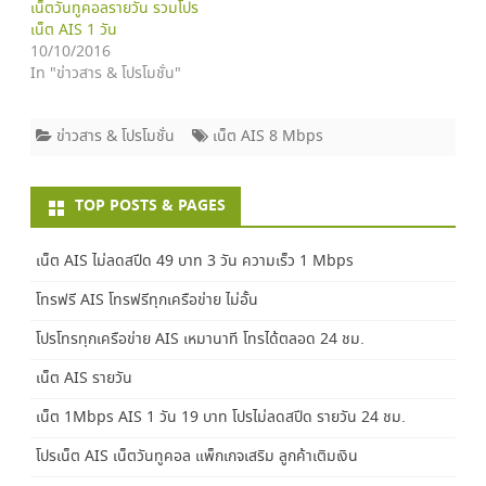
เน็ตวันทูคอลรายวัน รวมโปร
t
e
t
b
เน็ต AIS 1 วัน
e
o
10/10/2016
r
o
(
k
In "ข่าวสาร & โปรโมชั่น"
O
(
p
O
e
p
n
e
ข่าวสาร & โปรโมชั่น
เน็ต AIS 8 Mbps
s
n
i
s
n
i
n
n
e
n
TOP POSTS & PAGES
w
e
w
w
i
w
n
i
เน็ต AIS ไม่ลดสปีด 49 บาท 3 วัน ความเร็ว 1 Mbps
d
n
o
d
w
o
โทรฟรี AIS โทรฟรีทุกเครือข่าย ไม่อั้น
)
w
)
โปรโทรทุกเครือข่าย AIS เหมานาที โทรได้ตลอด 24 ชม.
เน็ต AIS รายวัน
เน็ต 1Mbps AIS 1 วัน 19 บาท โปรไม่ลดสปีด รายวัน 24 ชม.
โปรเน็ต AIS เน็ตวันทูคอล แพ็กเกจเสริม ลูกค้าเติมเงิน