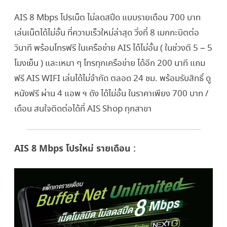
AIS
AIS 8 Mbps โปรเน็ต ไม่ลดสปีด แบบรายเดือน 700 บาท
8
เล่นเน็ตได้ไม่อั้น ที่ความเร็วใหม่ล่าสุด วิ่งที่ 8 เมกกะบิตต่อ
Mbps
วินาที พร้อมโทรฟรี ในเครือข่าย AIS ได้ไม่อั้น ( ในช่วงตี 5 – 5
โปร
โมงเย็น ) และเหมา ๆ โทรทุกเครือข่าย ได้อีก 200 นาที แถม
ไม่
ฟรี AIS WIFI เล่นได้ไม่จำกัด ตลอด 24 ชม. พร้อมรับสิทธิ์ ดู
ลด
หนังฟรี ผ่าน 4 แอพ ฯ ดัง ได้ไม่อั้น ในราคาเพียง 700 บาท /
เดือน สนใจติดต่อได้ที่ AIS Shop ทุกสาขา
สปีด
แบบ
ราย
AIS 8 Mbps โปรใหม่ รายเดือน :
เดือน
ราคา
เพียง
700