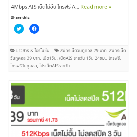
4Mbps AIS เน็ตไม่อั้น โทรฟรี A…
Read more »
Share this:
C
C
l
l
i
i
c
c
k
k
t
t
ข่าวสาร & โปรโมชั่น
สมัครเน็ตวันทูคอล 29 บาท
,
สมัครเน็ต
o
o
s
s
วันทูคอล 39 บาท
,
เน็ต1วัน
,
เน็ตAIS รายวัน 1วัน 24ชม.
,
โทรฟรี
,
h
h
a
a
โทรฟรีวันทูคอล
,
โปรเน็ตAISรายวัน
r
r
e
e
o
o
n
n
T
F
w
a
i
c
t
e
t
b
e
o
r
o
(
k
O
(
p
O
e
p
n
e
s
n
i
s