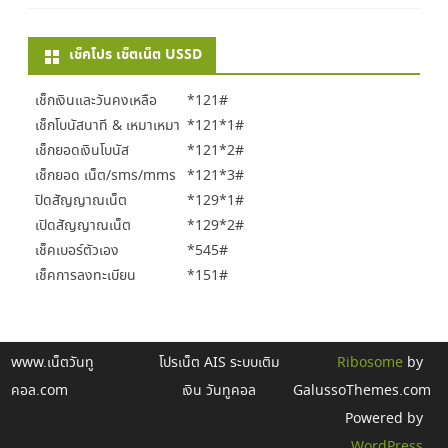
เช็คโปร เช็ตเน็ต USSD
เช็กเงินและวันคงเหลือ
*121#
เช็กโบนัสนาที & เหมาเหมา
*121*1#
เช็กยอดเงินโบนัส
*121*2#
เช็กยอด เน็ต/sms/mms
*121*3#
ปิดสัญญาณเน็ต
*129*1#
เปิดสัญญาณเน็ต
*129*2#
เช็คเบอร์ตัวเอง
*545#
เช็คการลงทะเบียน
*151#
www.เน็ตวันทู
โปรเน็ต AIS ระบบเติม
Ribosome
by
คอล.com
เงิน วันทูคอล
GalussoThemes.com
Powered by
WordPress