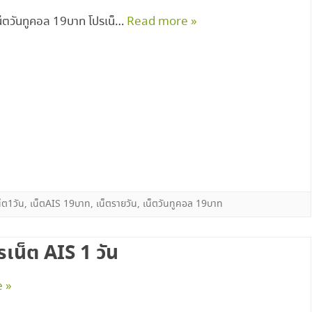
น็ตวันทูคอล 19บาท โปรเน็…
Read more »
น็ต1วัน
,
เน็ตAIS 19บาท
,
เน็ตรายวัน
,
เน็ตวันทูคอล 19บาท
เน็ต AIS 1 วัน
 »