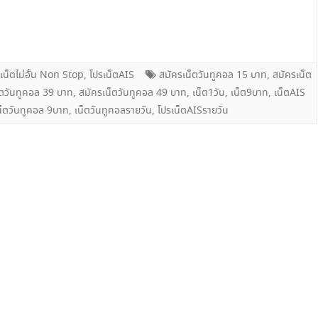
เน็ตไม่อั้น Non Stop
,
โปรเน็ตAIS
สมัครเน็ตวันทูคอล 15 บาท
,
สมัครเน็ต
็ตวันทูคอล 39 บาท
,
สมัครเน็ตวันทูคอล 49 บาท
,
เน็ต1วัน
,
เน็ต9บาท
,
เน็ตAIS
น็ตวันทูคอล 9บาท
,
เน็ตวันทูคอลรายวัน
,
โปรเน็ตAISรายวัน