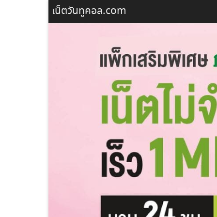
เน็ตวันทูคอล.com