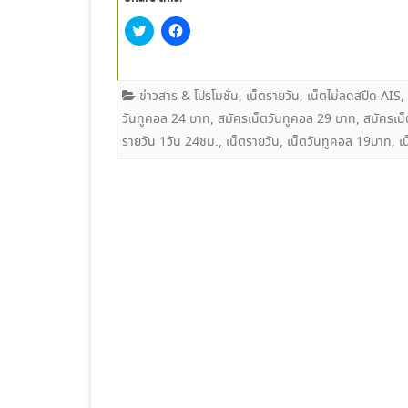
t
b
e
o
r
o
C
C
(
k
l
l
O
(
i
i
p
O
c
c
e
p
k
k
n
e
t
t
ข่าวสาร & โปรโมชั่น
,
เน็ตรายวัน
,
เน็ตไม่ลดสปีด AIS
,
s
n
o
o
i
s
s
s
วันทูคอล 24 บาท
,
สมัครเน็ตวันทูคอล 29 บาท
,
สมัครเน
n
i
h
h
n
n
a
a
รายวัน 1วัน 24ชม.
,
เน็ตรายวัน
,
เน็ตวันทูคอล 19บาท
,
เ
e
n
r
r
w
e
e
e
w
w
o
o
i
w
n
n
n
i
T
F
d
n
w
a
o
d
i
c
w
o
t
e
)
w
t
b
)
e
o
r
o
(
k
O
(
p
O
e
p
n
e
s
n
i
s
n
i
n
n
e
n
w
e
w
w