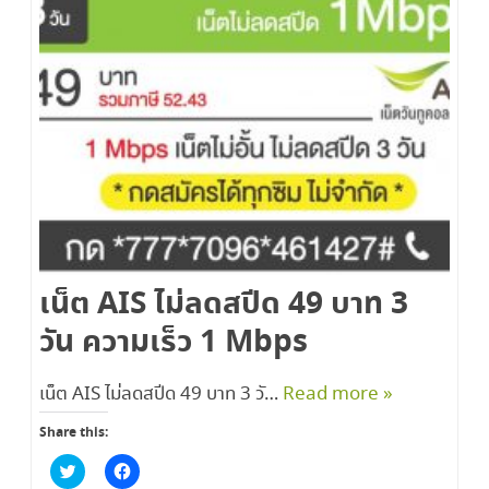
เน็ต AIS ไม่ลดสปีด 49 บาท 3
วัน ความเร็ว 1 Mbps
เน็ต AIS ไม่ลดสปีด 49 บาท 3 วั…
Read more »
Share this:
C
C
l
l