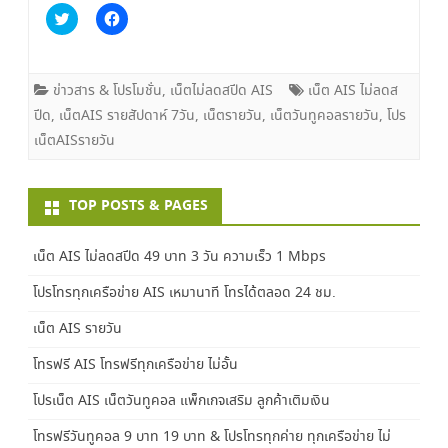
C
C
l
l
i
i
c
c
k
k
t
t
ข่าวสาร & โปรโมชั่น
,
เน็ตไม่ลดสปีด AIS
เน็ต AIS ไม่ลดส
o
o
s
s
ปีด
,
เน็ตAIS รายสัปดาห์ 7วัน
,
เน็ตรายวัน
,
เน็ตวันทูคอลรายวัน
,
โปร
h
h
a
a
เน็ตAISรายวัน
r
r
e
e
o
o
n
n
T
F
TOP POSTS & PAGES
w
a
i
c
t
e
t
b
เน็ต AIS ไม่ลดสปีด 49 บาท 3 วัน ความเร็ว 1 Mbps
e
o
r
o
(
k
โปรโทรทุกเครือข่าย AIS เหมานาที โทรได้ตลอด 24 ชม.
O
(
p
O
เน็ต AIS รายวัน
e
p
n
e
s
n
โทรฟรี AIS โทรฟรีทุกเครือข่าย ไม่อั้น
i
s
n
i
n
n
โปรเน็ต AIS เน็ตวันทูคอล แพ็กเกจเสริม ลูกค้าเติมเงิน
e
n
w
e
w
w
โทรฟรีวันทูคอล 9 บาท 19 บาท & โปรโทรทุกค่าย ทุกเครือข่าย ไม่
i
w