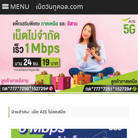
MENU
เน็ตวันทูคอล.com
Skip
to
ป้ายกำกับ:
เน็ต AIS ไม่ลดสปีด
content