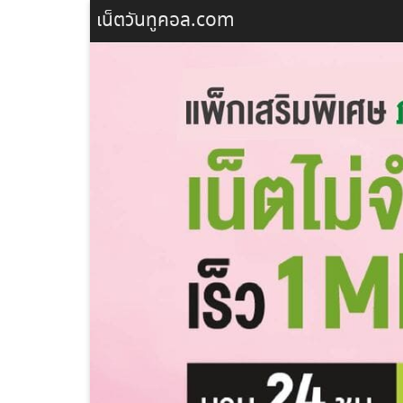
เน็ตวันทูคอล.com