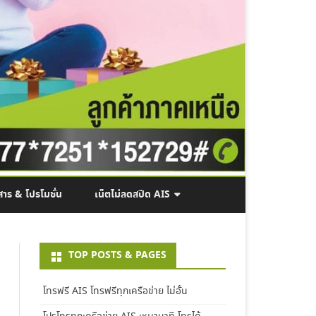
สาร & โปรโมชั่น
เน็ตไม่ลดสปีด AIS
โปรเน็ต AIS 15 วัน
TOP POSTS & PAGES
โปรเน็ตรายเดือน 30 วัน
โปรเน็ต AIS NON-STOP
โทรฟรี AIS โทรฟรีทุกเครือข่าย ไม่อั้น
เน็ตAIS+โทรทุกเครือข่าย