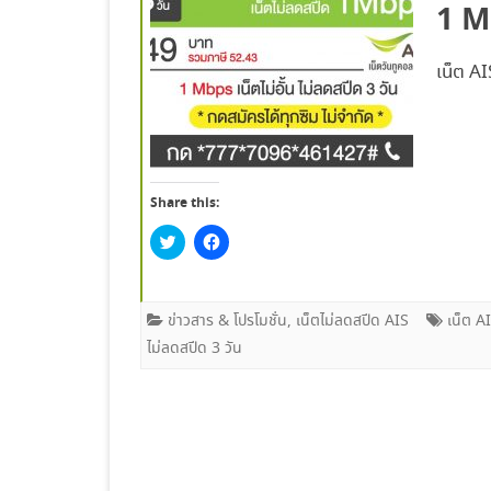
1 M
เน็ต A
Share this:
C
C
l
l
i
i
c
c
k
k
t
t
ข่าวสาร & โปรโมชั่น
,
เน็ตไม่ลดสปีด AIS
เน็ต A
o
o
s
s
ไม่ลดสปีด 3 วัน
h
h
a
a
r
r
e
e
o
o
n
n
T
F
w
a
i
c
t
e