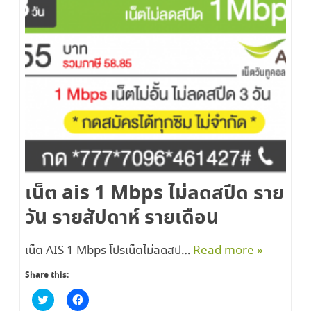
เน็ต ais 1 Mbps ไม่ลดสปีด ราย
วัน รายสัปดาห์ รายเดือน
เน็ต AIS 1 Mbps โปรเน็ตไม่ลดสป…
Read more »
Share this:
C
C
l
l